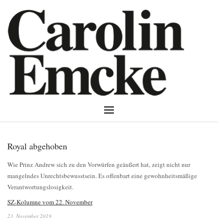
Royal abgehoben
Wie Prinz Andrew sich zu den Vorwürfen geäußert hat, zeigt nicht nur
mangelndes Unrechtsbewusstsein. Es offenbart eine gewohnheitsmäßige
Verantwortungslosigkeit.
SZ-Kolumne vom 22. November
23. November 2019