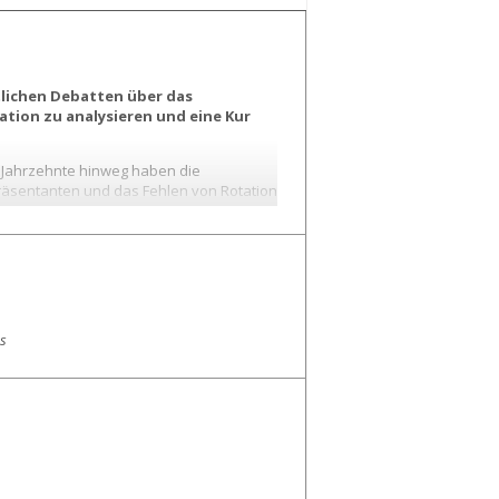
tlichen Debatten über das
ation zu analysieren und eine Kur
er Jahrzehnte hinweg haben die
räsentanten und das Fehlen von Rotation
 ein Syndrom, das viele westliche
populistischer und antidemokratischen
n, damit sich die Bürgerinnen und
es