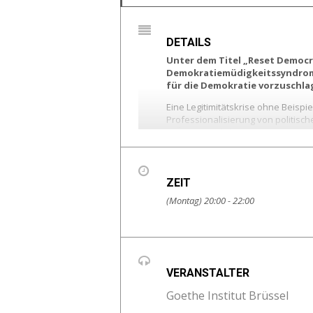
DETAILS
Unter dem Titel „Reset Democra
Demokratiemüdigkeitssyndrom s
für die Demokratie vorzuschla
Eine Legitimitätskrise ohne Beispi
Professionalisierung von politis
in Ämtern Politik zu einer eigenen
Dieses „Demokratiemüdigkeitssyn
Gesellschaften befallen hat. Tro
ZEIT
Das Phänomen zerstört unsere Ges
Bewegungen. Warum geschieht dies
(Montag) 20:00 - 22:00
Bürger im öffentlichen Leben enga
VERANSTALTER
Goethe Institut Brüssel