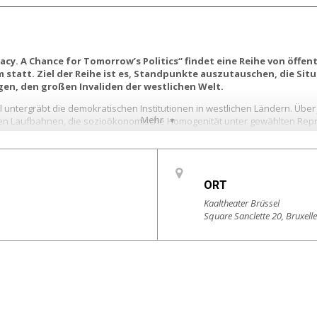
cy. A Chance for Tomorrow’s Politics“ findet eine Reihe von öffen
tatt. Ziel der Reihe ist es, Standpunkte auszutauschen, die Situ
gen, den großen Invaliden der westlichen Welt.
el untergräbt die demokratischen Institutionen in westlichen Ländern. Üb
Mehr
chen Laufbahnen, die sozioökonomische Homogenität unter gewählten Rep
, in sich geschlossenen Welt gemacht.
drom“, die David Van Reybrouck in seinem Buch
Gegen Wahlen
anführt, ist
tzdem wurde es weder ausreichend beschrieben noch analysiert.
ORT
ellschaften, es verursacht Desinteresse an Politik und das Aufkommen 
? Wie können wir Wege aus dieser Sackgasse finden und Anreize schaffe
Kaaltheater Brüssel
gieren? Kurz gesagt: Wie können wir Demokratie wiederherstellen?
Square Sanclette 20, Bruxell