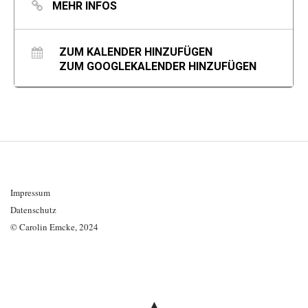
etwas ab, um, womöglich, dadurch die Räume zu öffnen für
MEHR INFOS
das, was gewollt wird, was Lust bereitet.«
(Carolin Emcke)
ZUM KALENDER HINZUFÜGEN
ZUM GOOGLEKALENDER HINZUFÜGEN
Impressum
Datenschutz
© Carolin Emcke, 2024