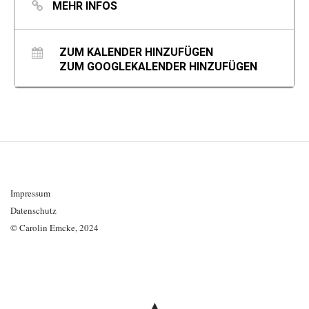
etwas ab, um, womöglich, dadurch die Räume zu öffnen für
MEHR INFOS
das, was gewollt wird, was Lust bereitet.«
(Carolin Emcke)
ZUM KALENDER HINZUFÜGEN
ZUM GOOGLEKALENDER HINZUFÜGEN
Impressum
Datenschutz
© Carolin Emcke, 2024