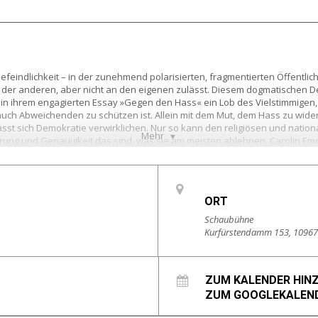
feindlichkeit – in der zunehmend polarisierten, fragmentierten Öffentlich
n der anderen, aber nicht an den eigenen zulässt. Diesem dogmatischen D
cke in ihrem engagierten Essay »Gegen den Hass« ein Lob des Vielstimmigen
 auch Abweichenden zu schützen ist. Allein mit dem Mut, dem Hass zu wider
st sich Demokratie verwirklichen. Nur so kann den religiösen und nationa
Mehr
rung und Genauigkeit das sind, was sie am meisten ablehnen. Carolin Emc
andels ausgezeichnet wird, spricht mit René Aguigah von Deutschlandradi
ORT
Schaubühne
Kurfürstendamm 153, 10967 
ZUM KALENDER HIN
ZUM GOOGLEKALEND