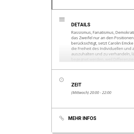
DETAILS
Rassismus, Fanatismus, Demokratie
das Zweifel nur an den Positione
berücksichtigt, setzt Carolin Em
die Freiheit des Individuellen und
auszuhalten und zu verhandeln, läs
begegnet werden, weil Differenzie
Friedenspreis des Deutschen Buchh
ZEIT
(Mittwoch) 20:00 - 22:00
MEHR INFOS