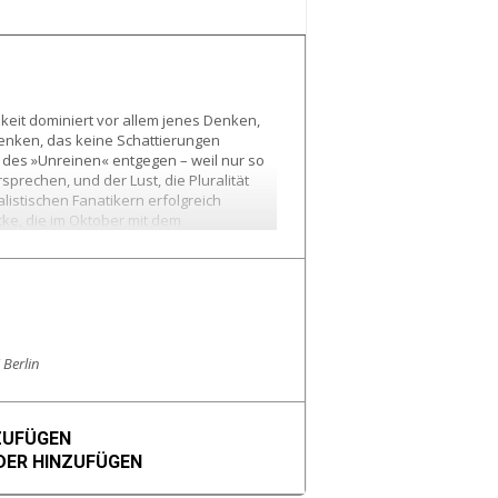
keit dominiert vor allem jenes Denken,
enken, das keine Schattierungen
, des »Unreinen« entgegen – weil nur so
sprechen, und der Lust, die Pluralität
listischen Fanatikern erfolgreich
ke, die im Oktober mit dem
o Kultur über ihr neues Buch.
Berlin
ZUFÜGEN
ER HINZUFÜGEN