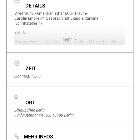
DETAILS
Streitraum: »Amerikanischer (Alb-)Traum«
Carolin Emcke im Gespräch mit Claudia Rankine
(Schriftstellerin)
Saal A
Mehr
Was geschieht in den Vereinigten Staaten? Mit welchen Bildern,
welcher Sprache lässt sich die Demontage der amerikanischen
Demokatrie beschreiben, wenn auch die Begriffe selbst
entstellt und ausgehöhlt, verboten oder missbraucht werden?
Was von dem, was unter Donald Trump zu sehen ist, ist neu,
was hat lange Tradition? Woher kann Widerspruch und
ZEIT
Widerstand kommen?
(Sonntag) 12:00
Mit englischer Simultanübersetzung durch Lilian Astrid Geese
und Julia Wardetzki.
ORT
Schaubühne Berlin
Kurfürstendamm 153, 10709 Berlin
MEHR INFOS