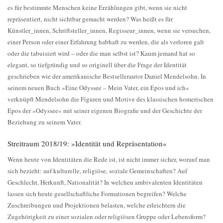
es für bestimmte Menschen keine Erzählungen gibt, wenn sie nicht
repräsentiert, nicht sichtbar gemacht werden? Was heißt es für
Künstler_innen, Schriftsteller_innen, Regisseur_innen, wenn sie versuchen,
einer Person oder einer Erfahrung habhaft zu werden, die als verloren galt
oder die tabuisiert wird – oder die man selbst ist? Kaum jemand hat so
elegant, so tiefgründig und so originell über die Frage der Identität
geschrieben wie der amerikanische Bestsellerautor Daniel Mendelsohn. In
seinem neuen Buch »Eine Odyssee – Mein Vater, ein Epos und ich«
verknüpft Mendelsohn die Figuren und Motive des klassischen homerischen
Epos der »Odyssee« mit seiner eigenen Biografie und der Geschichte der
Beziehung zu seinem Vater.
Streitraum 2018/19: »Identität und Repräsentation«
Wenn heute von Identitäten die Rede ist, ist nicht immer sicher, worauf man
sich bezieht: auf kulturelle, religiöse, soziale Gemeinschaften? Auf
Geschlecht, Herkunft, Nationalität? In welchen ambivalenten Identitäten
lassen sich heute gesellschaftliche Formationen begreifen? Welche
Zuschreibungen und Projektionen belasten, welche erleichtern die
Zugehörigkeit zu einer sozialen oder religiösen Gruppe oder Lebensform?