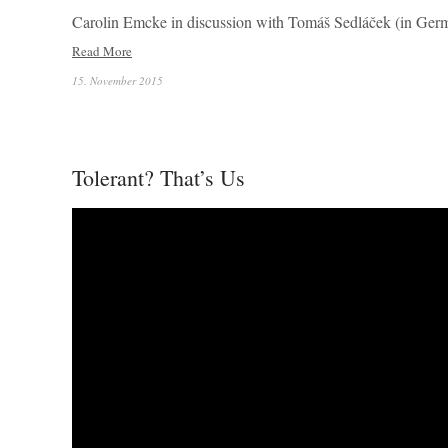
Carolin Emcke in discussion with Tomáš Sedláček (in Ger
Read More
15. November 2015
Tolerant? That’s Us