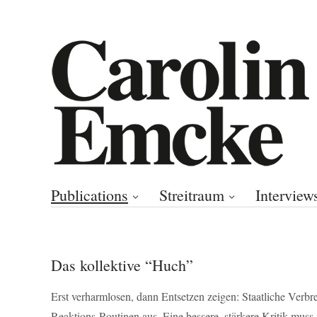
Publications
Streitraum
Interview
Das kollektive “Huch”
Erst verharmlosen, dann Entsetzen zeigen: Staatliche Verb
Reaktions-Routinen aus. Eine bessere, stärkere Kritik muss