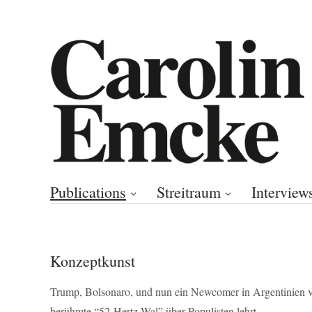
Publications
Streitraum
Interview
Konzeptkunst
Trump, Bolsonaro, und nun ein Newcomer in Argentinien 
berühmte “52-Hertz-Wal” über Populisten lehrt.