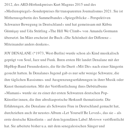
2012, des ARD-Hörfunkpreises Kurt Magnus 2015 und des
»Medienspiegel»-Sonderpreises für transparenten Journalismus 2021. Sie ist
Mitherausgeberin des Sammelbandes »Spiegelblicke – Perspektiven
Schwarzer Bewegung in Deutschland« und hat gemeinsam mit Kübra
Gümüşay und Uda Strätling »The Hill We Climb« von Amanda Gormann
übersetzt. Im März erscheint ihr Buch »Die Schönheit der Differenz –
Miteinander anders denken«.
JOY DENALANE (*1973, West-Berlin) wurde schon als Kind musikalisch
geprägt von Soul, Jazz und Funk. Ihren ersten Hit landet Denalane mit der
HipHop-Band Freundeskreis, die für ihr Duett »Mit Dir« nach einer Sängerin
gesucht hatten. In Denalanes Jugend gab es nur sehr wenige Schwarze, die
ihre täglichen Rassismus- und Ausgrenzungserfahrungen in ihrer Musik oder
Kunst thematisierten. Mit der Veröffentlichung ihres Debütalbums
»Mamani« wurde sie zu einer der ersten Schwarzen deutschen Pop-
Künstler:innen, die ihre afrodiasporische Herkunft thematisierte. Die
Erfahrungen, die Denalane als Schwarze Frau in Deutschland gemacht hat,
durchziehen auch ihr neustes Album »Let Yourself Be Loved«, das sie – als
erste deutsche Künstlerin – auf dem legendären Label
Motown
veröffentlicht
hat. Sie arbeitete bisher u.a. mit dem senegalesischen Sänger und