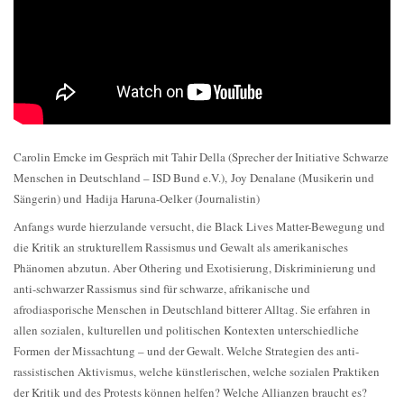
Carolin Emcke im Gespräch mit Tahir Della (Sprecher der Initiative Schwarze
Menschen in Deutschland – ISD Bund e.V.), Joy Denalane (Musikerin und
Sängerin) und Hadija Haruna-Oelker (Journalistin)
Anfangs wurde hierzulande versucht, die Black Lives Matter-Bewegung und
die Kritik an strukturellem Rassismus und Gewalt als amerikanisches
Phänomen abzutun. Aber Othering und Exotisierung, Diskriminierung und
anti-schwarzer Rassismus sind für schwarze, afrikanische und
afrodiasporische Menschen in Deutschland bitterer Alltag. Sie erfahren in
allen sozialen, kulturellen und politischen Kontexten unterschiedliche
Formen der Missachtung – und der Gewalt. Welche Strategien des anti-
rassistischen Aktivismus, welche künstlerischen, welche sozialen Praktiken
der Kritik und des Protests können helfen? Welche Allianzen braucht es?