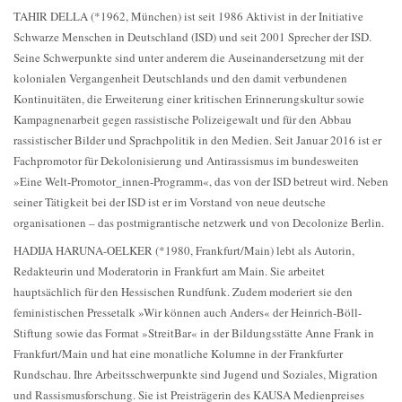
TAHIR DELLA (*1962, München) ist seit 1986 Aktivist in der Initiative
Schwarze Menschen in Deutschland (ISD) und seit 2001 Sprecher der ISD.
Seine Schwerpunkte sind unter anderem die Auseinandersetzung mit der
kolonialen Vergangenheit Deutschlands und den damit verbundenen
Kontinuitäten, die Erweiterung einer kritischen Erinnerungskultur sowie
Kampagnenarbeit gegen rassistische Polizeigewalt und für den Abbau
rassistischer Bilder und Sprachpolitik in den Medien. Seit Januar 2016 ist er
Fachpromotor für Dekolonisierung und Antirassismus im bundesweiten
»Eine Welt-Promotor_innen-Programm«, das von der ISD betreut wird. Neben
seiner Tätigkeit bei der ISD ist er im Vorstand von neue deutsche
organisationen – das postmigrantische netzwerk und von Decolonize Berlin.
HADIJA HARUNA-OELKER (*1980, Frankfurt/Main) lebt als Autorin,
Redakteurin und Moderatorin in Frankfurt am Main. Sie arbeitet
hauptsächlich für den Hessischen Rundfunk. Zudem moderiert sie den
feministischen Pressetalk »Wir können auch Anders« der Heinrich-Böll-
Stiftung sowie das Format »StreitBar« in der Bildungsstätte Anne Frank in
Frankfurt/Main und hat eine monatliche Kolumne in der Frankfurter
Rundschau. Ihre Arbeitsschwerpunkte sind Jugend und Soziales, Migration
und Rassismusforschung. Sie ist Preisträgerin des KAUSA Medienpreises