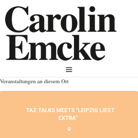
Veranstaltungen an diesem Ort
TAZ TALKS MEETS "LEIPZIG LIEST
EXTRA"