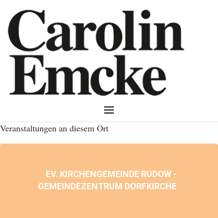
Veranstaltungen an diesem Ort
EV. KIRCHENGEMEINDE RUDOW -
GEMEINDEZENTRUM DORFKIRCHE